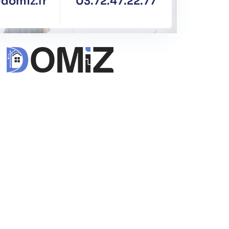
domiz.fr
03.72.47.22.77