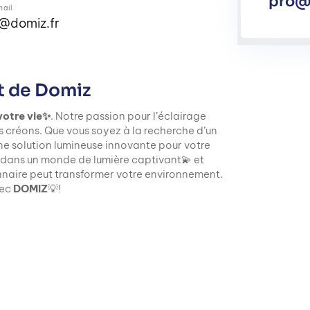
pro@
mail
o@domiz.fr
t de Domiz
votre vie✨
. Notre passion pour l’éclairage
s créons. Que vous soyez à la recherche d’un
ne solution lumineuse innovante pour votre
 dans un monde de lumière captivant💫 et
naire peut transformer votre environnement.
vec
DOMIZ
💡!