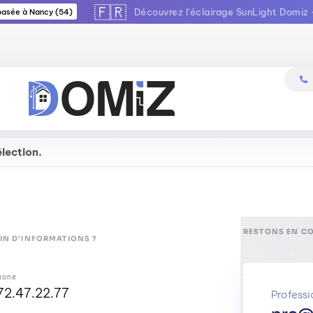
🇫🇷
Découvrez l'éclairage SunLight Domiz 
 basée à Nancy (54)
Expert de l'éclairage depuis 2009
lection.
RESTONS EN C
IN D'INFORMATIONS ?
hone
72.47.22.77
Professi